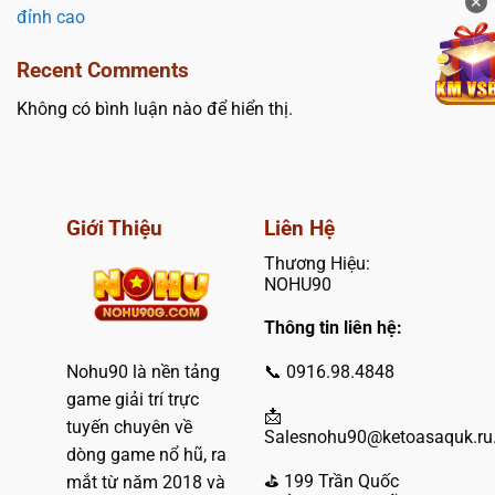
✕
đỉnh cao
Recent Comments
Không có bình luận nào để hiển thị.
Giới Thiệu
Liên Hệ
Thương Hiệu:
NOHU90
Thông tin liên hệ:
Nohu90 là nền tảng
📞 0916.98.4848
game giải trí trực
📩
tuyến chuyên về
Salesnohu90@ketoasaquk.ru
dòng game nổ hũ, ra
️⛳ 199 Trần Quốc
mắt từ năm 2018 và