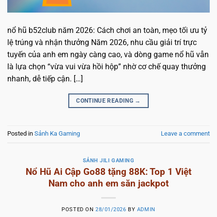
nổ hũ b52club năm 2026: Cách chơi an toàn, mẹo tối ưu tỷ
lệ trúng và nhận thưởng Năm 2026, nhu cầu giải trí trực
tuyến của anh em ngày càng cao, và dòng game nổ hũ vẫn
là lựa chọn “vừa vui vừa hồi hộp” nhờ cơ chế quay thưởng
nhanh, dễ tiếp cận. […]
CONTINUE READING
→
Posted in
Sảnh Ka Gaming
Leave a comment
SẢNH JILI GAMING
Nổ Hũ Ai Cập Go88 tặng 88K: Top 1 Việt
Nam cho anh em săn jackpot
POSTED ON
28/01/2026
BY
ADMIN