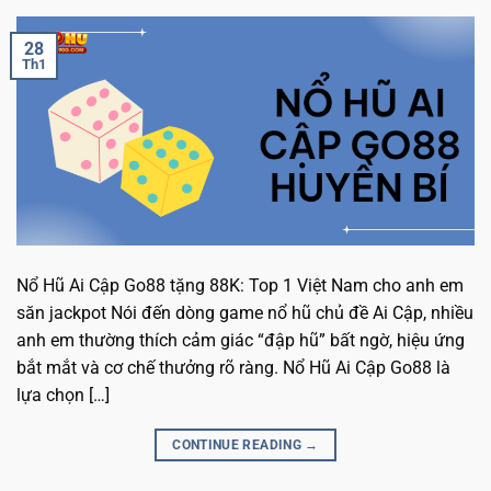
28
Th1
Nổ Hũ Ai Cập Go88 tặng 88K: Top 1 Việt Nam cho anh em
săn jackpot Nói đến dòng game nổ hũ chủ đề Ai Cập, nhiều
anh em thường thích cảm giác “đập hũ” bất ngờ, hiệu ứng
bắt mắt và cơ chế thưởng rõ ràng. Nổ Hũ Ai Cập Go88 là
lựa chọn […]
CONTINUE READING
→