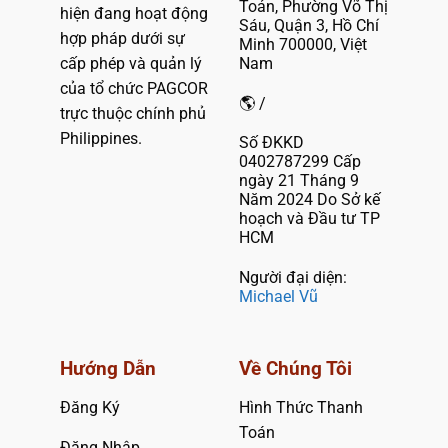
Toản, Phường Võ Thị
hiện đang hoạt động
Sáu, Quận 3, Hồ Chí
hợp pháp dưới sự
Minh 700000, Việt
Nam
cấp phép và quản lý
của tổ chức PAGCOR
🌎 /
trực thuộc chính phủ
Philippines.
Số ĐKKD
0402787299 Cấp
ngày 21 Tháng 9
Năm 2024 Do Sở kế
hoạch và Đầu tư TP
HCM
Người đại diện:
Michael Vũ
Hướng Dẫn
Về Chúng Tôi
Đăng Ký
Hình Thức Thanh
Toán
Đăng Nhập