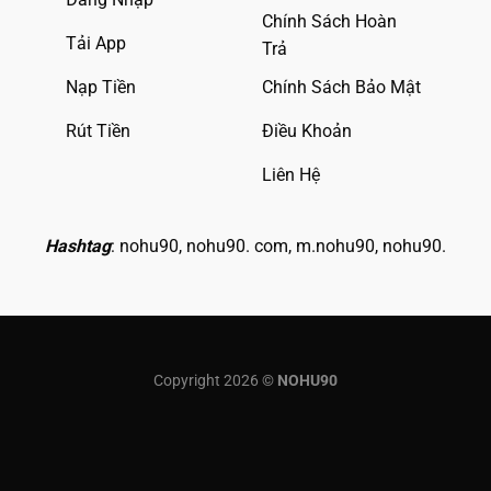
Chính Sách Hoàn
Tải App
Trả
Chính Sách Bảo Mật
Nạp Tiền
Điều Khoản
Rút Tiền
Liên Hệ
Hashtag
:
nohu90,
nohu90. com, m.nohu90, nohu90.
Copyright 2026 ©
NOHU90