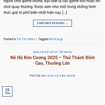
người chơi game online, đặc biệt là các game slot hoặc trò
chơi quay thưởng. Được xem như một trong những hình
thức giải trí phổ biến nhất hiện nay, […]
CONTINUE READING
→
Posted in
Tin Tức Nohu
|
Tagged
Nổ hũ là gì
NHÀ CÁI NỔ HŨ UY TÍN NOHU
Nổ Hũ Kim Cương 2025 – Thử Thách Đỉnh
Cao, Thưởng Lớn
POSTED ON
28/04/2025
BY
ADMIN
28
Th4