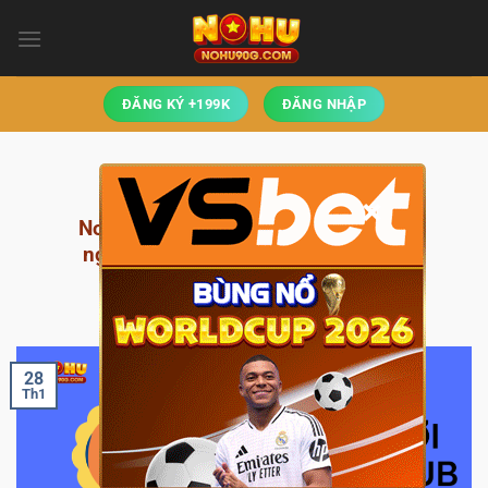
Skip
to
content
ĐĂNG KÝ +199K
ĐĂNG NHẬP
×
SẢNH PRAGMATIC PLAY
NoHu Club tặng 88k năm 2026: Trải
nghiệm giải trí an toàn cho anh em
POSTED ON
28/01/2026
BY
ADMIN
28
Th1