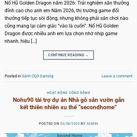
Nổ Hũ Golden Dragon năm 2026: Trải nghiệm săn thưởng
đỉnh cao cho anh em Năm 2026, thị trường game đổi
thưởng tiếp tục sôi động, nhưng không phải sân chơi nào
cũng mang lại cảm giác “vào là cuốn”. Nổ Hũ Golden
Dragon được nhiều anh em lựa chọn nhờ nhịp game
nhanh, hiệu […]
CONTINUE READING
→
Posted in
Sảnh CQ9 Gaming
Leave a comment
HOẠT ĐỘNG CỘNG ĐỒNG
Nohu90 tài trợ dự án Nhà gỗ sân vườn gắn
kết thiên nhiên xu thế “secondhome”
POSTED ON
03/08/2025
BY
ADMIN