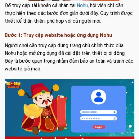
Để truy cập tài khoản cá nhân tại
Nohu
, hội viên chỉ cần
thực hiện theo các bước đơn giản dưới đây. Quy trình được
thiết kế thân thiện, phù hợp với cả người mới.
Bước 1: Truy cập website hoặc ứng dụng Nohu
Người chơi cần truy cập đúng trang chủ chính thức của
Nohu hoặc mở ứng dụng đã cài đặt trên thiết bị di động.
Đây là bước quan trọng nhằm đảm bảo an toàn và tránh các
website giả mạo.