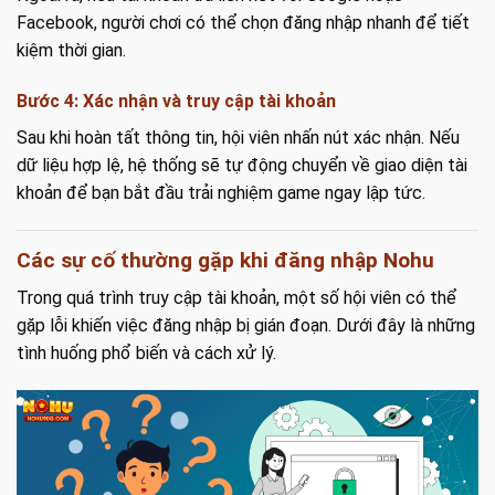
Facebook, người chơi có thể chọn đăng nhập nhanh để tiết
kiệm thời gian.
Bước 4: Xác nhận và truy cập tài khoản
Sau khi hoàn tất thông tin, hội viên nhấn nút xác nhận. Nếu
dữ liệu hợp lệ, hệ thống sẽ tự động chuyển về giao diện tài
khoản để bạn bắt đầu trải nghiệm game ngay lập tức.
Các sự cố thường gặp khi đăng nhập Nohu
Trong quá trình truy cập tài khoản, một số hội viên có thể
gặp lỗi khiến việc đăng nhập bị gián đoạn. Dưới đây là những
tình huống phổ biến và cách xử lý.