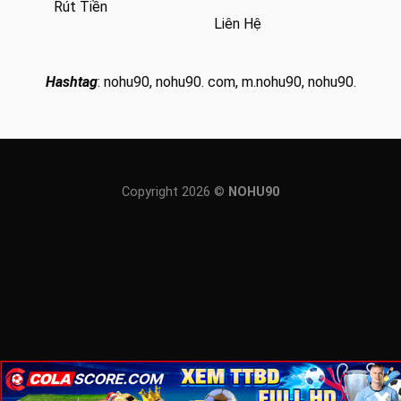
Rút Tiền
Liên Hệ
Hashtag
:
nohu90,
nohu90. com, m.nohu90, nohu90.
Copyright 2026 ©
NOHU90
×
×
×