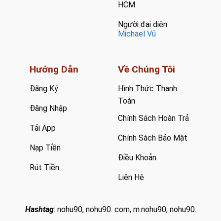
HCM
Người đại diện:
Michael Vũ
Hướng Dẫn
Về Chúng Tôi
Đăng Ký
Hình Thức Thanh
Toán
Đăng Nhập
Chính Sách Hoàn Trả
Tải App
Chính Sách Bảo Mật
Nạp Tiền
Điều Khoản
Rút Tiền
Liên Hệ
Hashtag
:
nohu90,
nohu90. com, m.nohu90, nohu90.