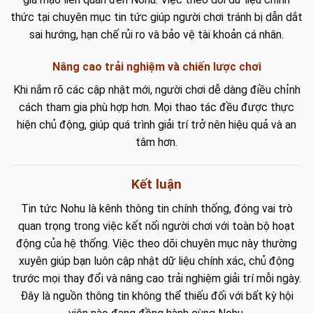
thức tại chuyên mục tin tức giúp người chơi tránh bị dẫn dắt
sai hướng, hạn chế rủi ro và bảo vệ tài khoản cá nhân.
Nâng cao trải nghiệm và chiến lược chơi
Khi nắm rõ các cập nhật mới, người chơi dễ dàng điều chỉnh
cách tham gia phù hợp hơn. Mọi thao tác đều được thực
hiện chủ động, giúp quá trình giải trí trở nên hiệu quả và an
tâm hơn.
Kết luận
Tin tức Nohu là kênh thông tin chính thống, đóng vai trò
quan trọng trong việc kết nối người chơi với toàn bộ hoạt
động của hệ thống. Việc theo dõi chuyên mục này thường
xuyên giúp bạn luôn cập nhật dữ liệu chính xác, chủ động
trước mọi thay đổi và nâng cao trải nghiệm giải trí mỗi ngày.
Đây là nguồn thông tin không thể thiếu đối với bất kỳ hội