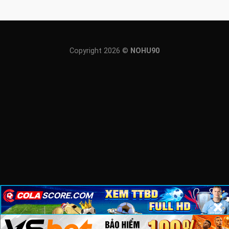
Copyright 2026 ©
NOHU90
×
×
×