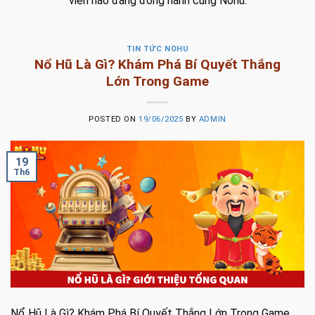
viên nào đang đồng hành cùng Nohu.
TIN TỨC NOHU
Nổ Hũ Là Gì? Khám Phá Bí Quyết Thắng
Lớn Trong Game
POSTED ON
19/06/2025
BY
ADMIN
19
Th6
Nổ Hũ Là Gì? Khám Phá Bí Quyết Thắng Lớn Trong Game