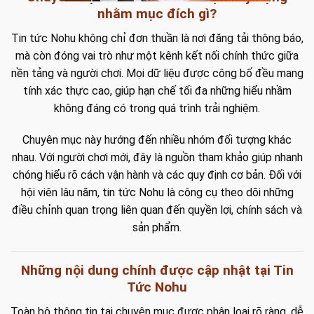
nhằm mục đích gì?
Tin tức Nohu không chỉ đơn thuần là nơi đăng tải thông báo,
mà còn đóng vai trò như một kênh kết nối chính thức giữa
nền tảng và người chơi. Mọi dữ liệu được công bố đều mang
tính xác thực cao, giúp hạn chế tối đa những hiểu nhầm
không đáng có trong quá trình trải nghiệm.
Chuyên mục này hướng đến nhiều nhóm đối tượng khác
nhau. Với người chơi mới, đây là nguồn tham khảo giúp nhanh
chóng hiểu rõ cách vận hành và các quy định cơ bản. Đối với
hội viên lâu năm, tin tức Nohu là công cụ theo dõi những
điều chỉnh quan trọng liên quan đến quyền lợi, chính sách và
sản phẩm.
Những nội dung chính được cập nhật tại Tin
Tức Nohu
Toàn bộ thông tin tại chuyên mục được phân loại rõ ràng, dễ