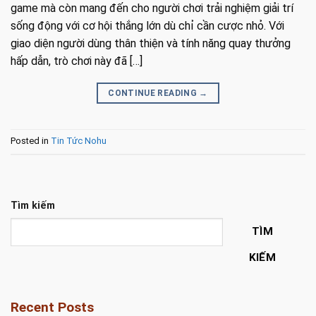
game mà còn mang đến cho người chơi trải nghiệm giải trí
sống động với cơ hội thắng lớn dù chỉ cần cược nhỏ. Với
giao diện người dùng thân thiện và tính năng quay thưởng
hấp dẫn, trò chơi này đã […]
CONTINUE READING
→
Posted in
Tin Tức Nohu
Tìm kiếm
TÌM
KIẾM
Recent Posts