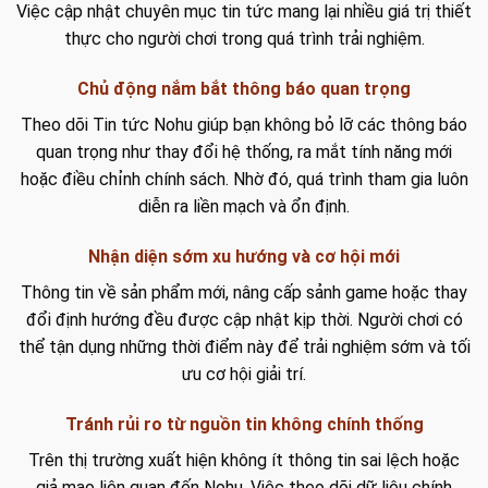
Việc cập nhật chuyên mục tin tức mang lại nhiều giá trị thiết
thực cho người chơi trong quá trình trải nghiệm.
Chủ động nắm bắt thông báo quan trọng
Theo dõi Tin tức Nohu giúp bạn không bỏ lỡ các thông báo
quan trọng như thay đổi hệ thống, ra mắt tính năng mới
hoặc điều chỉnh chính sách. Nhờ đó, quá trình tham gia luôn
diễn ra liền mạch và ổn định.
Nhận diện sớm xu hướng và cơ hội mới
Thông tin về sản phẩm mới, nâng cấp sảnh game hoặc thay
đổi định hướng đều được cập nhật kịp thời. Người chơi có
thể tận dụng những thời điểm này để trải nghiệm sớm và tối
ưu cơ hội giải trí.
Tránh rủi ro từ nguồn tin không chính thống
Trên thị trường xuất hiện không ít thông tin sai lệch hoặc
giả mạo liên quan đến Nohu. Việc theo dõi dữ liệu chính