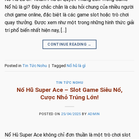
Nổ hũ là gì? Đây chắc chắn là câu hỏi chung của nhiều người
chơi game online, đặc biệt là các game slot hoặc trò chơi
quay thưởng. Được xem như một trong những hình thức giải
trí phổ biến nhất hiện nay, […]
CONTINUE READING
→
Posted in
Tin Tức Nohu
|
Tagged
Nổ hũ là gì
TIN TỨC NOHU
Nổ Hũ Super Ace – Slot Game Siêu Nổ,
Cược Nhỏ Trúng Lớn!
POSTED ON
25/04/2025
BY
ADMIN
Nổ Hũ Super Ace không chỉ đơn thuần là một trò chơi slot